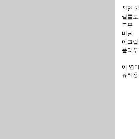
천연
셀
고
비
아
폴
이 연마
유리용