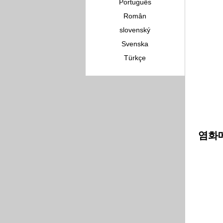
Português
Român
slovenský
Svenska
Türkçe
염화