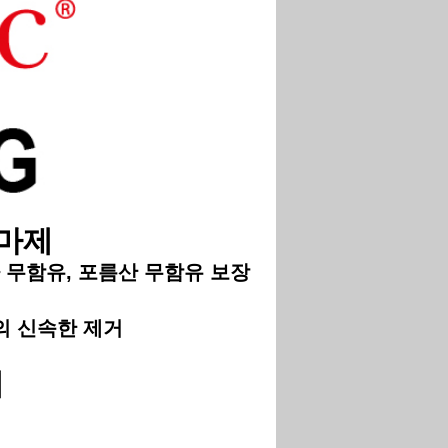
마제
무함유
,
포름산
무함유
보장
의
신속한
제거
제