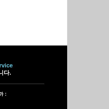
rvice
니다.
까
: