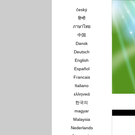
český
हिन्दी
ภาษาไทย
中国
Dansk
Deutsch
English
Español
Francais
Italiano
ελληνικά
한국의
magyar
Malaysia
Nederlands