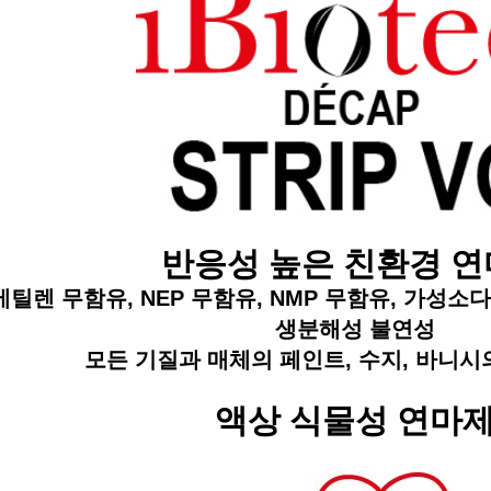
반응성
높은
친환경
연
메틸렌
무함유
, NEP
무함유
, NMP
무함유
,
가성소다
생분해성
불연성
모든
기질과
매체의
페인트
,
수지
,
바니시
액상
식물성
연마