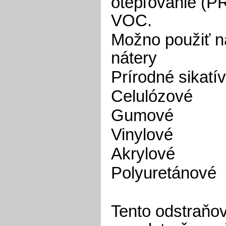
otepľovanie (PR
VOC.
Možno použiť na
nátery
Prírodné sika
Celulózov
Gumové f
Vinylové
Akrylov
Polyuretán
Tento odstraňov