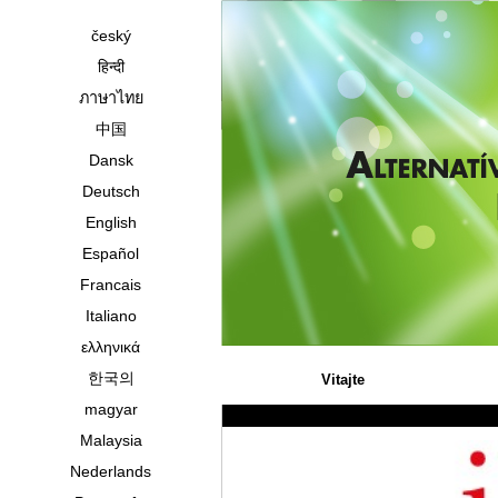
český
हिन्दी
ภาษาไทย
中国
Dansk
Deutsch
English
Español
Francais
Italiano
ελληνικά
한국의
Vitajte
magyar
Malaysia
Nederlands