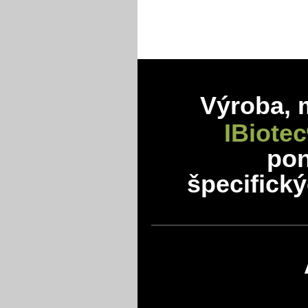
Výroba, 
IBiotec
po
špecifick