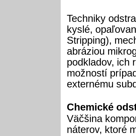
Techniky odstra
kyslé, opaľovan
Stripping), mec
abráziou mikro
podkladov, ich 
možností prípa
externému subd
Chemické ods
Väčšina kompon
náterov, ktoré 