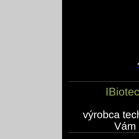
IBiote
výrobca tec
Vám 