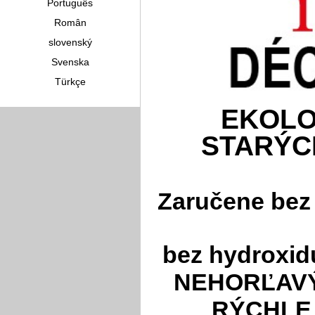
Português
Român
slovenský
Svenska
Türkçe
EKOLO
STARÝC
Zaručene bez
bez hydroxid
NEHORĽAVÝ
RÝCHLE