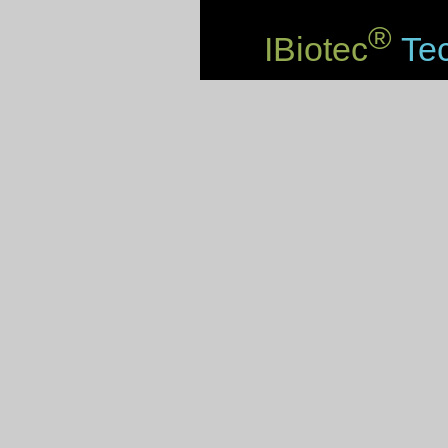
®
IBiotec
Tec