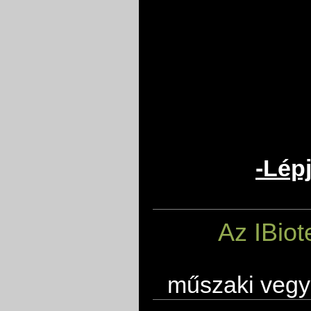
-Lép
Az IBiot
műszaki vegyi