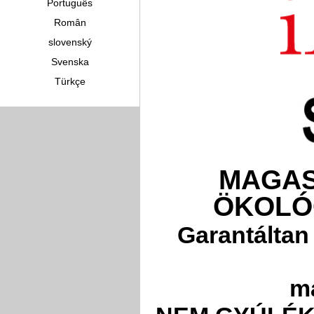
Português
Român
slovenský
Svenska
Türkçe
MAGAS
ÖKOLÓG
Garantáltan 
ma