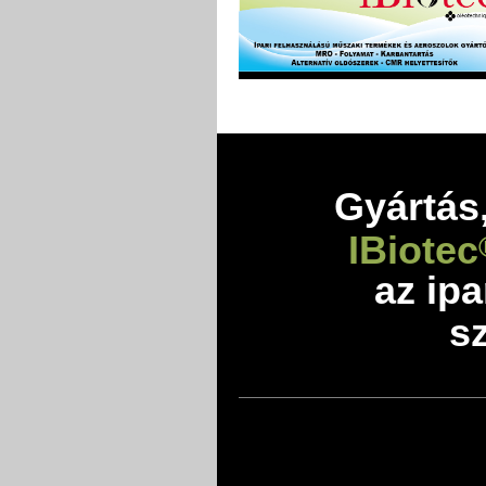
Gyártás,
IBiotec
az ip
sz