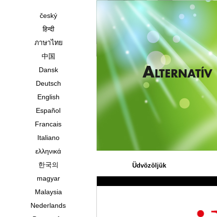
český
हिन्दी
ภาษาไทย
中国
Dansk
Deutsch
English
Español
Francais
Italiano
ελληνικά
한국의
Üdvözöljük
magyar
Malaysia
Nederlands