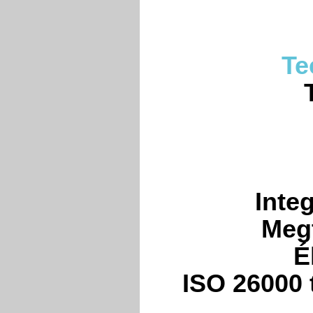
Te
Integ
Megt
É
ISO 26000 