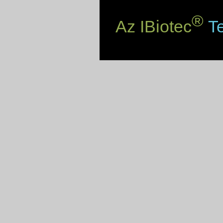
®
Az IBiotec
Te