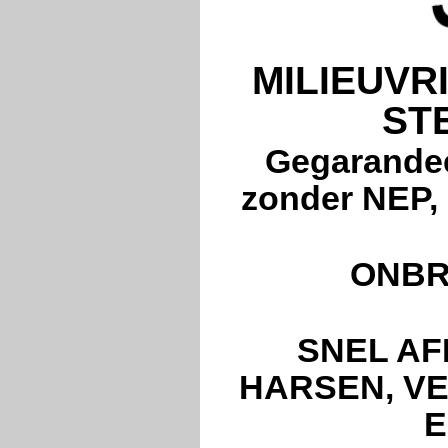
MILIEUVR
ST
Gegarandee
zonder NEP,
ONBR
SNEL AF
HARSEN, VE
E