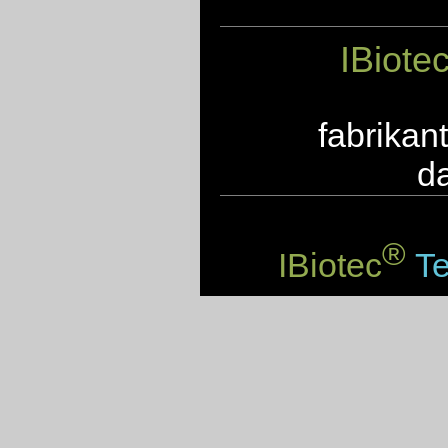
IBiote
fabrikan
d
®
IBiotec
Te