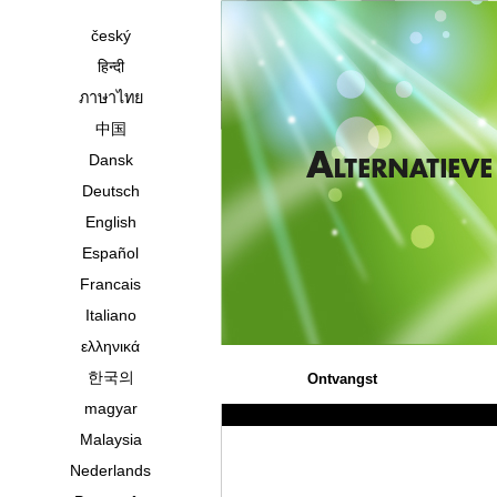
český
हिन्दी
ภาษาไทย
中国
Dansk
Deutsch
English
Español
Francais
Italiano
ελληνικά
한국의
Ontvangst
magyar
Malaysia
Nederlands