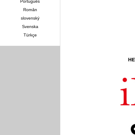
Português
Român
slovenský
Svenska
Türkçe