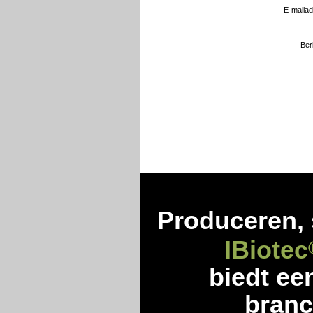
E-mailad
Beri
Produceren, 
IBiotec
biedt ee
branc