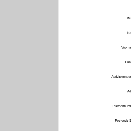
Bed
Na
Voorna
Func
Activiteitensec
Ad
Telefoonnum
Postcode S