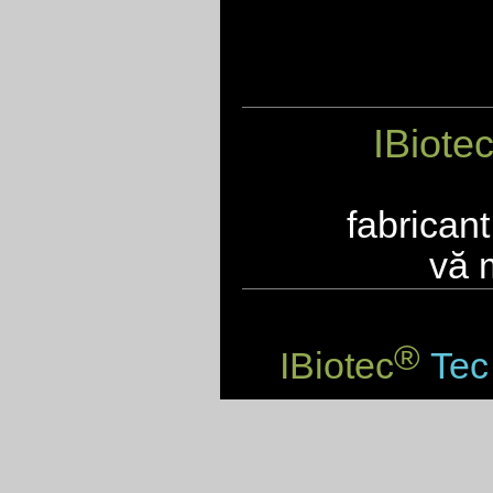
IBiote
fabrican
vă 
®
IBiotec
Tec 