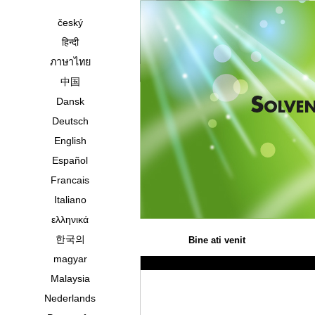
český
हिन्दी
ภาษาไทย
中国
Dansk
Deutsch
English
Español
Francais
Italiano
ελληνικά
한국의
Bine ati venit
magyar
Malaysia
Nederlands