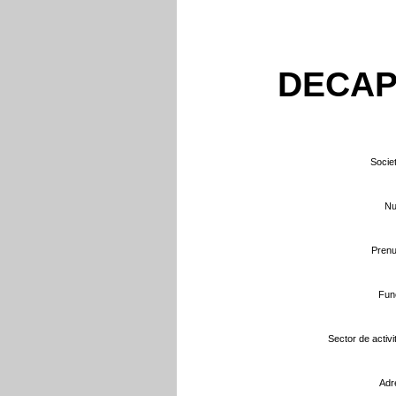
DECAP
Societ
Nu
Prenu
Func
Sector de activit
Adr