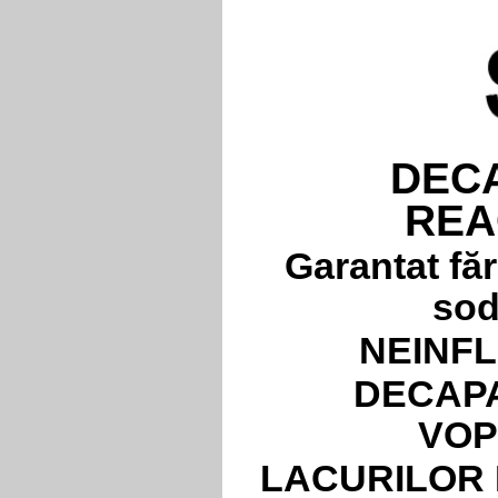
DEC
REA
Garantat fă
sod
NEINF
DECAPA
VOP
LACURILOR 