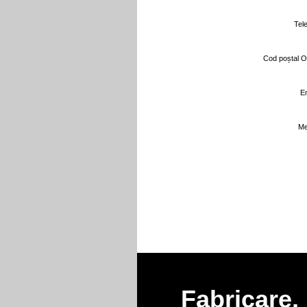
Tele
Cod poștal O
Em
Me
Fabricare, 