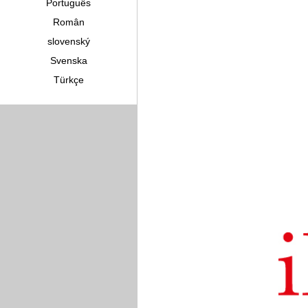
Português
Român
slovenský
Svenska
Türkçe