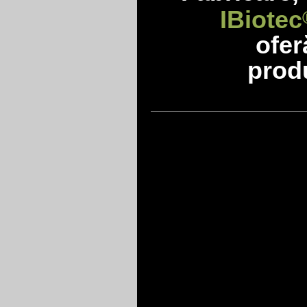
IBiotec
ofe
produ