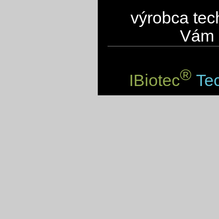
výrobca tec
Vám 
®
IBiotec
Tec