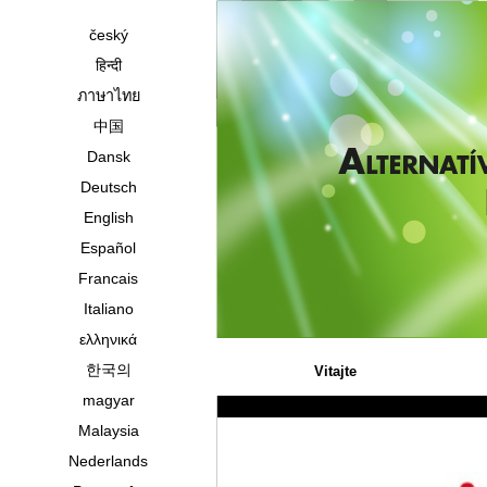
český
हिन्दी
ภาษาไทย
中国
Dansk
Deutsch
English
Español
Francais
Italiano
ελληνικά
한국의
Vitajte
magyar
Malaysia
Nederlands