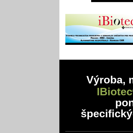
Výroba, 
IBiotec
po
špecifick