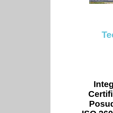
Te
Inte
Certif
Posud