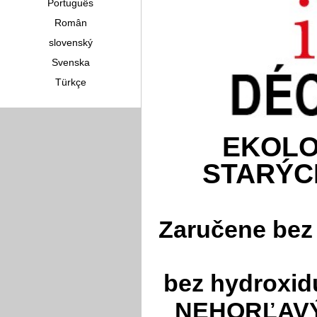
Português
Român
slovenský
Svenska
Türkçe
EKOLO
STARÝC
Zaručene bez
bez hydroxid
NEHORĽAVÝ