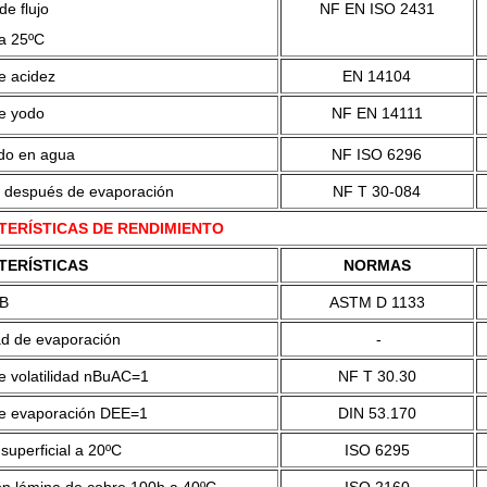
e flujo
NF EN ISO 2431
a 25ºC
e acidez
EN 14104
de yodo
NF EN 14111
do en agua
NF ISO 6296
 después de evaporación
NF T 30-084
ERÍSTICAS DE RENDIMIENTO
TERÍSTICAS
NORMAS
KB
ASTM D 1133
ad de evaporación
-
e volatilidad nBuAC=1
NF T 30.30
de evaporación DEE=1
DIN 53.170
superficial a 20ºC
ISO 6295