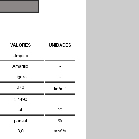
VALORES
UNIDADES
Límpido
-
Amarillo
-
Ligero
-
978
3
kg/m
1,4490
-
-4
ºC
parcial
%
3,0
mm²/s