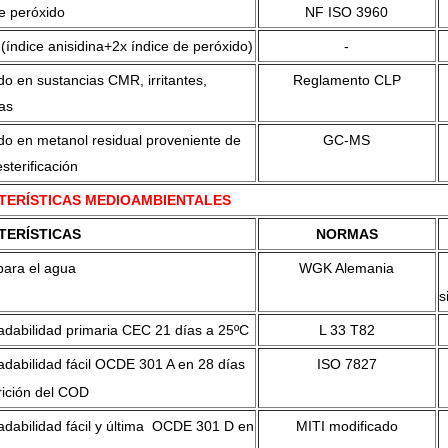
e peróxido
NF ISO 3960
índice anisidina+2x índice de peróxido)
-
o en sustancias CMR, irritantes,
Reglamento CLP
as
do en metanol residual proveniente de
GC-MS
esterificación
TERÍSTICAS MEDIOAMBIENTALES
TERÍSTICAS
NORMAS
para el agua
WGK Alemania
s
adabilidad primaria CEC 21 días a 25ºC
L 33 T82
adabilidad fácil OCDE 301 A en 28 días
ISO 7827
ición del COD
adabilidad fácil y última OCDE 301 D en
MITI modificado