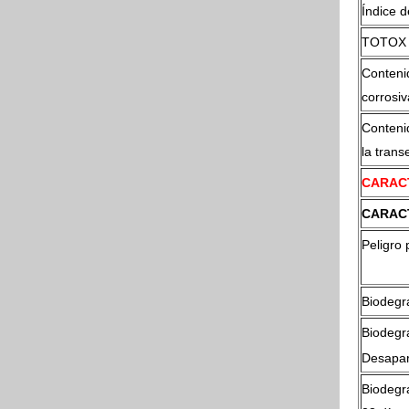
Índice d
TOTOX (
Contenid
corrosiv
Conteni
la trans
CARAC
CARAC
Peligro 
Biodegr
Biodegr
Desapar
Biodegr