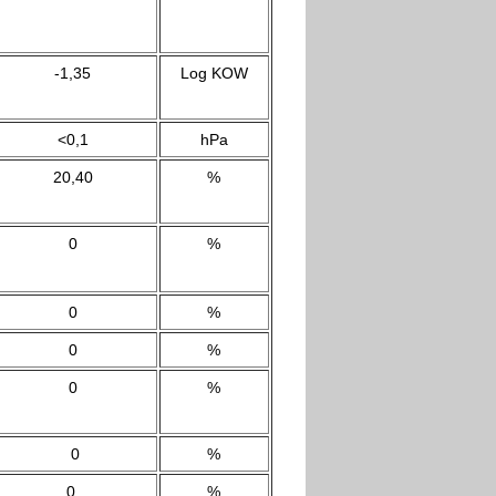
-1,35
Log KOW
<0,1
hPa
20,40
%
0
%
0
%
0
%
0
%
0
%
0
%