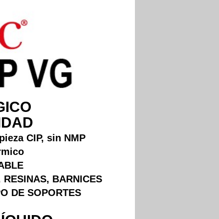
GICO
IDAD
mpieza CIP, sin NMP
órmico
ABLE
 RESINAS, BARNICES
PO DE SOPORTES