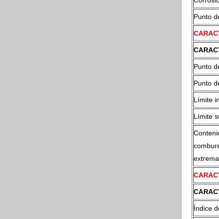
Corrosi
Punto de
CARACT
CARAC
Punto de
Punto d
Límite i
Límite s
Conteni
combure
extrema
CARAC
CARAC
Índice d