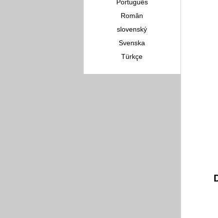
Português
Român
slovenský
Svenska
Türkçe