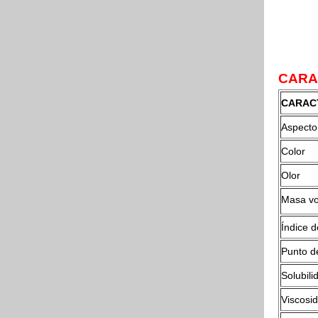
CARAC
CARAC
Aspecto
Color
Olor
Masa vo
Índice d
Punto d
Solubil
Viscosi