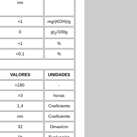
nm
<1
mg/(KOH)/g
0
gI
/100g
2
<1
%
<0,1
%
VALORES
UNIDADES
>180
-
>3
horas
1,4
Coeficiente
nm
Coeficiente
32
Dinas/cm