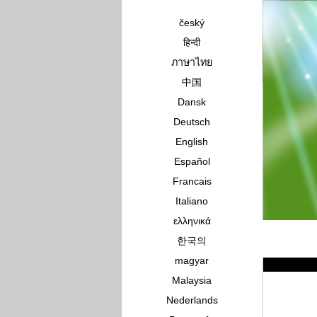
český
हिन्दी
ภาษาไทย
中国
Dansk
Deutsch
English
Español
Francais
Italiano
ελληνικά
한국의
magyar
Malaysia
Nederlands