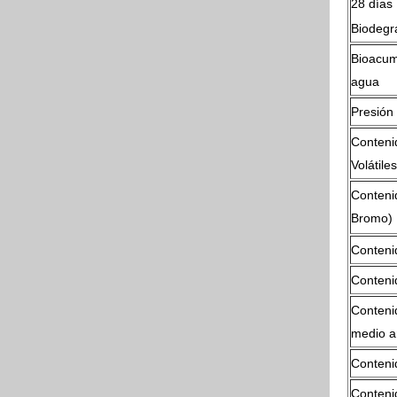
28 días
Biodegr
Bioacumu
agua
Presión
Conteni
Volátiles
Contenid
Bromo)
Conteni
Conteni
Contenid
medio a
Conteni
Conteni