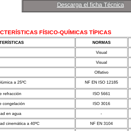
Descarga el ficha Técnica
TERÍSTICAS FÍSICO-QUÍMICAS TÍPICAS
TERÍSTICAS
NORMAS
Visual
Visual
Olfativo
lúmica a 25ºC
NF EN ISO 12185
e refracción
ISO 5661
e congelación
ISO 3016
idad en agua
-
dad cinemática a 40ºC
NF EN 3104