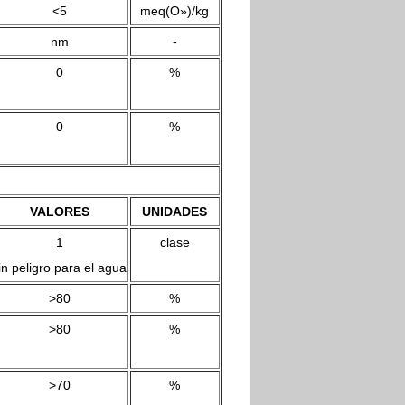
<5
meq(O»)/kg
nm
-
0
%
0
%
VALORES
UNIDADES
1
clase
in peligro para el agua
>80
%
>80
%
>70
%