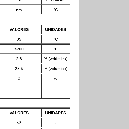
1b
Evaluación
nm
ºC
VALORES
UNIDADES
95
ºC
>200
ºC
2,6
% (volúmico)
28,5
% (volúmico)
0
%
VALORES
UNIDADES
<2
-