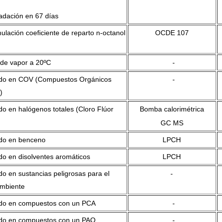
adación en 67 días
lación coeficiente de reparto n-octanol
OCDE 107
 de vapor a 20ºC
-
do en COV (Compuestos Orgánicos
-
)
o en halógenos totales (Cloro Flúor
Bomba calorimétrica
GC MS
do en benceno
LPCH
do en disolventes aromáticos
LPCH
o en sustancias peligrosas para el
-
mbiente
do en compuestos con un PCA
-
do en compuestos con un PAO
-