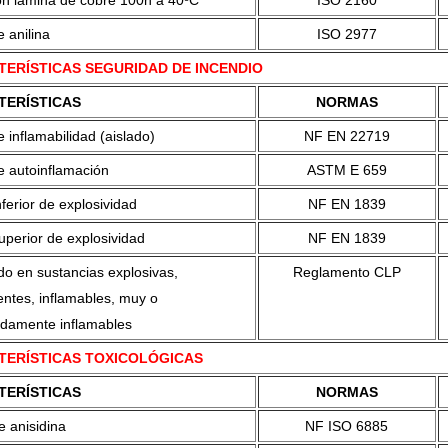
ón lámina de cobre 100h a 40ºC
ISO 2160
 anilina
ISO 2977
ERÍSTICAS SEGURIDAD DE INCENDIO
TERÍSTICAS
NORMAS
 inflamabilidad (aislado)
NF EN 22719
e autoinflamación
ASTM E 659
nferior de explosividad
NF EN 1839
uperior de explosividad
NF EN 1839
do en sustancias explosivas,
Reglamento CLP
ntes, inflamables, muy o
damente inflamables
TERÍSTICAS TOXICOLÓGICAS
TERÍSTICAS
NORMAS
e anisidina
NF ISO 6885