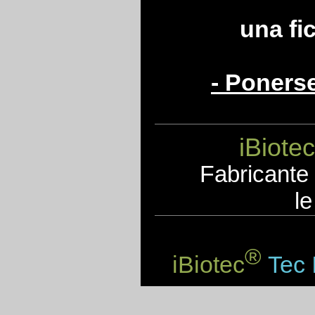
una fi
- Poners
iBiotec
F
abricante
le
®
iBiotec
Tec 