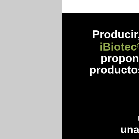
Prod
ucir
iBiotec
propon
producto
una