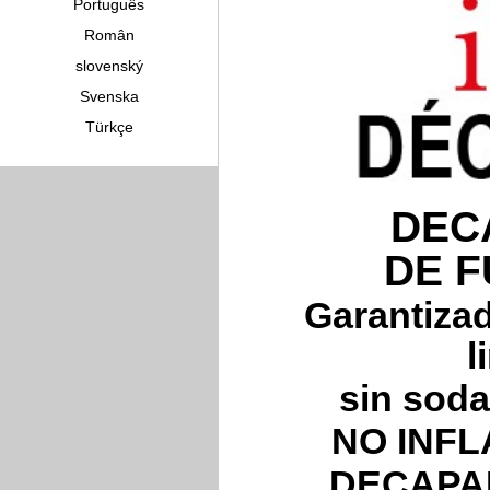
Português
Român
slovenský
Svenska
Türkçe
DEC
DE F
Garantizad
l
sin soda
NO INF
DECAPA