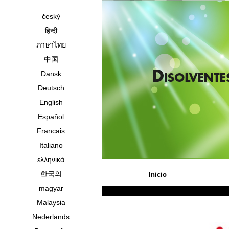
český
हिन्दी
ภาษาไทย
中国
Dansk
Deutsch
English
Español
Francais
Italiano
ελληνικά
한국의
Inicio
magyar
Malaysia
Nederlands